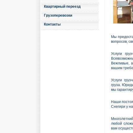
Квартирный переезд
Грузоперевозки
Контакты
Мы предоста
вопросов, св
Услуги гру
Всевозможны
Вежливые, а
вашим требо
Услуги груз
груза. Юрид
мы гарантиру
Наши постоя
Снегири у на
Многолетний
любой сложи
вам осущест