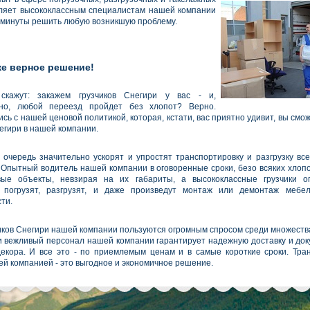
ляет высококлассным специалистам нашей компании
 минуты решить любую возникшую проблему.
е верное решение!
скажут: закажем грузчиков Снегири у вас - и,
ьно, любой переезд пройдет без хлопот? Верно.
ь с нашей ценовой политикой, которая, кстати, вас приятно удивит, вы смо
негири в нашей компании.
ю очередь значительно ускорят и упростят транспортировку и разгрузку все
. Опытный водитель нашей компании в оговоренные сроки, безо всяких хлопо
вые объекты, невзирая на их габариты, а высококлассные грузчики о
о погрузят, разгрузят, и даже произведут монтаж или демонтаж мебел
ти.
чиков Снегири нашей компании пользуются огромным спросом среди множеств
и вежливый персонал нашей компании гарантирует надежную доставку и док
екора. И все это - по приемлемым ценам и в самые короткие сроки. Тра
ей компанией - это выгодное и экономичное решение.