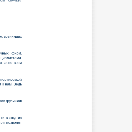
ком случае?
ех возникших
ичных фирм.
ециалистами.
огласно всем
спортировкой
 к нам. Ведь
ав грузчиков
йти выход из
ири позволят