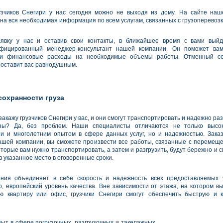
узчиков Снегири у нас сегодня можно не выходя из дому. На сайте на
на вся необходимая информация по всем услугам, связанных с грузоперевозк
явку у нас и оставив свои контакты, в ближайшее время с вами выйд
ифицированный менеджер-консультант нашей компании. Он поможет вам
и финансовые расходы на необходимые объемы работы. Отменный с
 оставит вас равнодушным.
сохранности груза
закажу грузчиков Снегири у вас, и они смогут транспортировать и надежно ра
узы? Да, без проблем. Наши специалисты отличаются не только высо
и и многолетним опытом в сфере данных услуг, но и надежностью. Заказ
ашей компании, вы сможете произвести все работы, связанные с перемеще
оторые вам нужно транспортировать, а затем и разгрузить, будут бережно и
 указанное место в оговоренные сроки.
ния объединяет в себе скорость и надежность всех предоставляемых ус
, европейский уровень качества. Вне зависимости от этажа, на котором в
ю квартиру или офис, грузчики Снегири смогут обеспечить быструю и 
ыт в сфере погрузочных, разгрузочных и такелажных