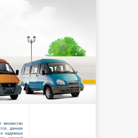
я множество
ется, данная
х и надежных