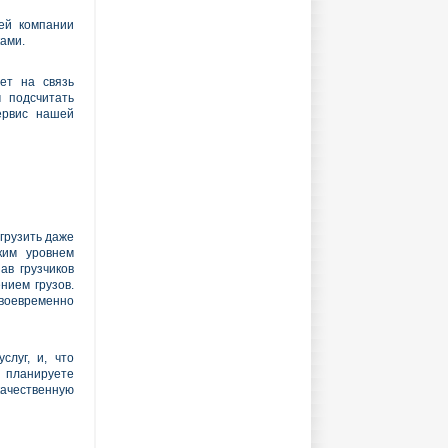
шей компании
ами.
ет на связь
 подсчитать
ервис нашей
згрузить даже
ким уровнем
ав грузчиков
нием грузов.
 своевременно
луг, и, что
ы планируете
качественную