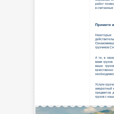
работ позво
в считанные
Примите ж
Некоторые 
действител
Ознакомившис
грузчиков С
А те, в сво
вами грузов
ваши грузо
качественн
необходимос
Услуги груз
аккуратный 
предметов д
грузов с наш