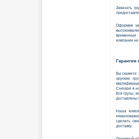
Заказать гр
предоставле
Оформив за
высококвал
временные 
компании не
Гарантии 
Вы скажете: 
хрупкие гр
квалификаци
Снегири в н
Все грузы, к
доставлены в
Наша компа
немаловажно
сделать сво
доставку.
Огромный оп