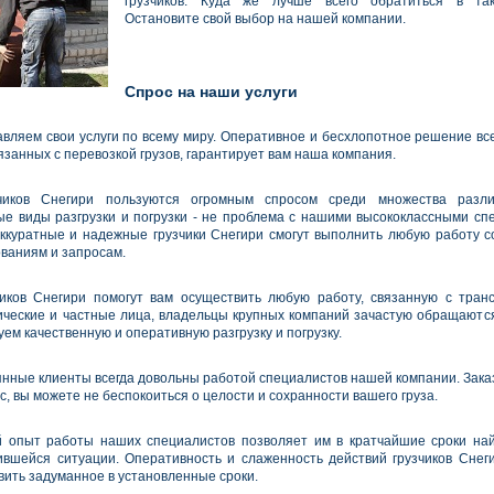
грузчиков. Куда же лучше всего обратиться в та
Остановите свой выбор на нашей компании.
Спрос на наши услуги
вляем свои услуги по всему миру. Оперативное и бесхлопотное решение вс
язанных с перевозкой грузов, гарантирует вам наша компания.
зчиков Снегири пользуются огромным спросом среди множества разл
е виды разгрузки и погрузки - не проблема с нашими высококлассными сп
ккуратные и надежные грузчики Снегири смогут выполнить любую работу с
ваниям и запросам.
чиков Снегири помогут вам осуществить любую работу, связанную с тран
ические и частные лица, владельцы крупных компаний зачастую обращаются
ем качественную и оперативную разгрузку и погрузку.
нные клиенты всегда довольны работой специалистов нашей компании. Заказ
с, вы можете не беспокоиться о целости и сохранности вашего груза.
 опыт работы наших специалистов позволяет им в кратчайшие сроки на
вшейся ситуации. Оперативность и слаженность действий грузчиков Снег
вить задуманное в установленные сроки.