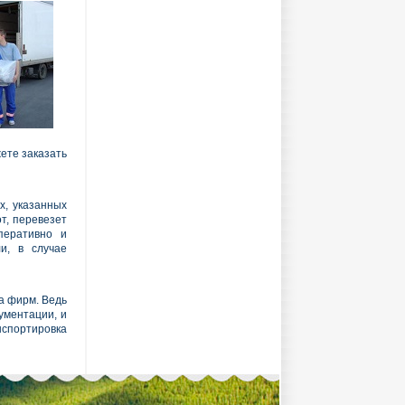
жете заказать
х, указанных
т, перевезет
перативно и
и, в случае
а фирм. Ведь
ументации, и
нспортировка