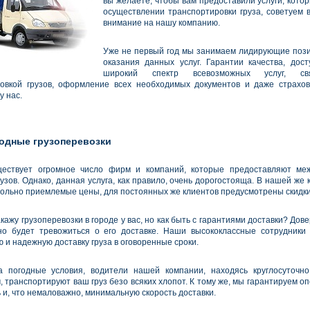
вы желаете, чтобы вам предоставили услуги, котор
осуществлении транспортировки груза, советуем 
внимание на нашу компанию.
Уже не первый год мы занимаем лидирующие поз
оказания данных услуг. Гарантии качества, дос
широкий спектр всевозможных услуг, с
овкой грузов, оформление всех необходимых документов и даже страхов
у нас.
одные грузоперевозки
ществует огромное число фирм и компаний, которые предоставляют ме
узов. Однако, данная услуга, как правило, очень дорогостояща. В нашей же
ольно приемлемые цены, для постоянных же клиентов предусмотрены скидки
кажу грузоперевозки в городе у вас, но как быть с гарантиями доставки? Дове
о будет тревожиться о его доставке. Наши высококлассные сотрудники
 и надежную доставку груза в оговоренные сроки.
а погодные условия, водители нашей компании, находясь круглосуточно
 транспортируют ваш груз безо всяких хлопот. К тому же, мы гарантируем о
 и, что немаловажно, минимальную скорость доставки.