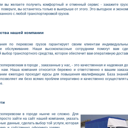
ли вы желаете получить комфортный и отменный сервис - закажите груз
, поверьте, вы останетесь только в выигрыше от этого. Это выгодное и экон
занного с любой транспортировкой грузов.
ства нашей компании
ния по перевозке грузов гарантирует своим клиентам индивидуальн
ое обслуживание. Наши высококлассные сотрудники помогут вам сд
 выбор транспортного средства, которое обеспечит вам оперативную доставк
узоперевозкам в городе , заказанные у нас, - это качественная и надежная до
 нам. Наша компания относится бережно и ответственно к вашим заказ
нии ежегодно проходит курсы для повышения квалификации. База знани
 позволяет им безо всяких проблем оперативно и качественно осуществлять 
е.
уги
узоперевозки в городе нынче не сложно. Для
 просто зайти на сайт нашей компании, указать
ные данные, сделать выбор той услуги, которая
ма, и, собственно, оформить заявку.