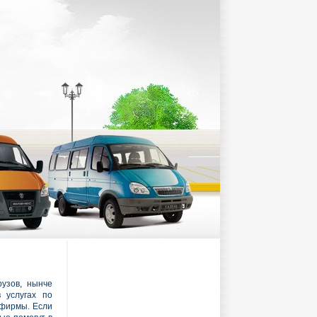
рузов, нынче
 услугах по
 фирмы. Если