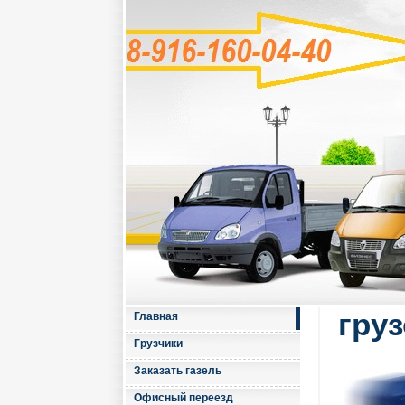
гру
Главная
Грузчики
Заказать газель
Офисный переезд