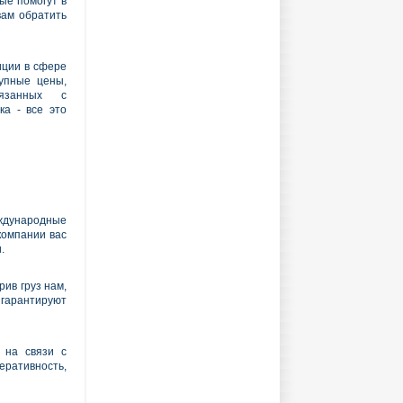
ые помогут в
вам обратить
иции в сфере
тупные цены,
вязанных с
ка - все это
ждународные
 компании вас
.
рив груз нам,
 гарантируют
 на связи с
перативность,